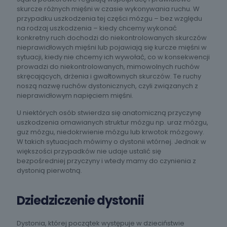
skurcze różnych mięśni w czasie wykonywania ruchu. W
przypadku uszkodzenia tej części mózgu – bez względu
na rodzaj uszkodzenia – kiedy chcemy wykonać
konkretny ruch dochodzi do niekontrolowanych skurczów
nieprawidłowych mięśni lub pojawiają się kurcze mięśni w
sytuacji, kiedy nie chcemy ich wywołać, co w konsekwencji
prowadzi do niekontrolowanych, mimowolnych ruchów
skręcających, drżenia i gwałtownych skurczów. Te ruchy
noszą nazwę ruchów dystonicznych, czyli związanych z
nieprawidłowym napięciem mięśni.
U niektórych osób stwierdza się anatomiczną przyczynę
uszkodzenia omawianych struktur mózgu np. uraz mózgu,
guz mózgu, niedokrwienie mózgu lub krwotok mózgowy.
W takich sytuacjach mówimy o dystonii wtórnej. Jednak w
większości przypadków nie udaje ustalić się
bezpośredniej przyczyny i wtedy mamy do czynienia z
dystonią pierwotną.
Dziedziczenie dystonii
Dystonia, której początek występuje w dzieciństwie