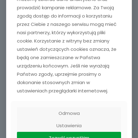
prowadzić kampanie reklamowe. Za Twoją
zgodą dostęp do informacji o korzystaniu
przez Ciebie z naszego serwisu mogą mieć
nasi partnerzy, którzy wykorzystują pliki
Rodzaje dystonii
cookie. Korzystanie z witryny bez zmiany
ustawień dotyczących cookies oznacza, że
Istnieje kilka różnych form dystonii, które dzielą się w
będą one zamieszczane w Państwa
zależności od przyczyny, wieku w którym wystąpił
początek choroby oraz w zależności od lokalizacji
urządzeniu końcowym. Jeśli nie wyrażają
objawów.
Państwo zgody, uprzejmie prosimy o
Klasyfikacje dystonii
dokonanie stosownych zmian w
ustawieniach przeglądarki internetowej.
w zależności od przyczyny:
dystonia pierwotna
– obejmuje dystonię rodzinną o
znanej przyczynie, jak również formy sporadyczne o
Odmowa
nieznanej przyczynie
Ustawienia
zespół dystonia-plus
– to grupa schorzeń, gdzie
dominującym objawem jest dystonia oraz
Zezwól wszystkim