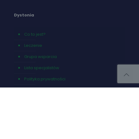
Dystonia
Co to jest?
Leczenie
Grupa wsparcia
Lista specjalistów
Polityka prywatności
Kontakt