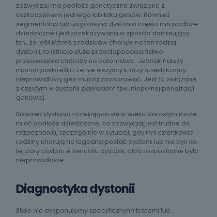
zazwyczaj ma podłoże genetyczne związane z
uszkodzeniem jednego lub kilku genów. Również
segmentalna lub uogólniona dystonia często ma podłoże
dziedziczne i jest przekazywana w sposób dominujący
tzn., że jeśli któreś z rodziców choruje na ten rodzaj
dystonii, to istnieje duże prawdopodobieństwo
przeniesienia choroby na potomstwo. Jednak należy
mocno podkreślić, że nie wszyscy którzy dziedziczący
nieprawidłowy gen muszą zachorować. Jest to związane
z częstym w dystonii zjawiskiem tzw. niepełnej penetracji
genowej.
Również dystonia rozwijająca się w wieku dorosłym może
mieć podłoże dziedziczne, co zazwyczaj jest trudne do
rozpoznania, szczególnie w sytuacji, gdy inni członkowie
rodziny chorują na łagodną postać dystonii lub nie byli do
tej pory badani w kierunku dystonii, albo rozpoznanie było
nieprawidłowe.
Diagnostyka dystonii
Stale nie dysponujemy specyficznymi testami lub