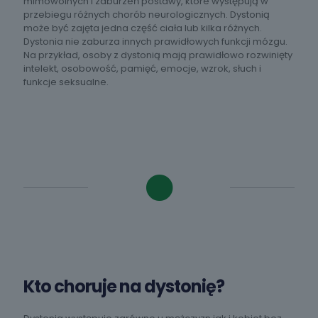
mimowolnych i zaburzeń postawy, które występują w
przebiegu różnych chorób neurologicznych. Dystonią
może być zajęta jedna część ciała lub kilka różnych.
Dystonia nie zaburza innych prawidłowych funkcji mózgu.
Na przykład, osoby z dystonią mają prawidłowo rozwinięty
intelekt, osobowość, pamięć, emocje, wzrok, słuch i
funkcje seksualne.
Kto choruje na dystonię?