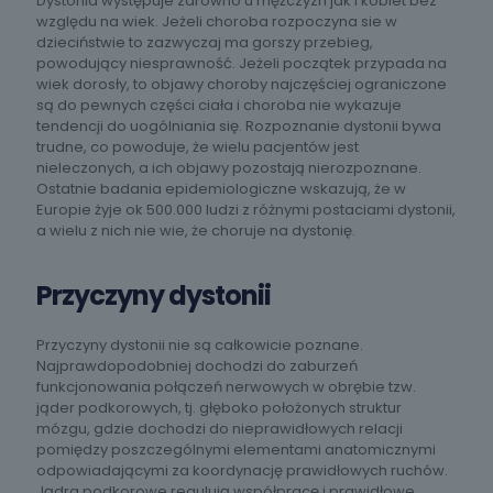
Dystonia występuje zarówno u mężczyzn jak i kobiet bez
względu na wiek. Jeżeli choroba rozpoczyna sie w
dzieciństwie to zazwyczaj ma gorszy przebieg,
powodujący niesprawność. Jeżeli początek przypada na
wiek dorosły, to objawy choroby najczęściej ograniczone
są do pewnych części ciała i choroba nie wykazuje
tendencji do uogólniania się. Rozpoznanie dystonii bywa
trudne, co powoduje, że wielu pacjentów jest
nieleczonych, a ich objawy pozostają nierozpoznane.
Ostatnie badania epidemiologiczne wskazują, że w
Europie żyje ok 500.000 ludzi z różnymi postaciami dystonii,
a wielu z nich nie wie, że choruje na dystonię.
Przyczyny dystonii
Przyczyny dystonii nie są całkowicie poznane.
Najprawdopodobniej dochodzi do zaburzeń
funkcjonowania połączeń nerwowych w obrębie tzw.
jąder podkorowych, tj. głęboko położonych struktur
mózgu, gdzie dochodzi do nieprawidłowych relacji
pomiędzy poszczególnymi elementami anatomicznymi
odpowiadającymi za koordynację prawidłowych ruchów.
Jądra podkorowe regulują współpracę i prawidłowe