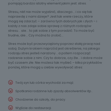
pomijają bardzo istotny element jakim jest: stres.
Stresu, nikt nie może wyjaśnić, dlaczego… i co się tak
naprawdę z nami dzieje? Jest tak wiele rzeczy, które
mogą się zdarzyć – zarówno tych dobrych jak i złych – i
każdy z nas zdaje sobie sprawę z różnych rodzajów
stresu… ale… to jak sobie z tym poradzić. To może być
trudne, ale… Czy można to zrobić…
Stres może być przezwyciężony poprzez stałą pracę nad
sobą. Dużym krokiem naprzód jest określenie, na jakiego
rodzaju stres jesteś narażony… a potem rozpocząć
radzenie sobie z nim. Czy to dobrze, czy źle… i dobre może
być czasem złe. Nie możesz tak myśleć – kilka przykładów
poniżej, które mogą u ciebie wywoływać stres:
Twój syn lub córka wychodzi za mąż.
Spotkania rodzinne lub zjazdy absolwentów itp..
Chodzenie do szkoły, do pracy.
Wyjście do restauracji.