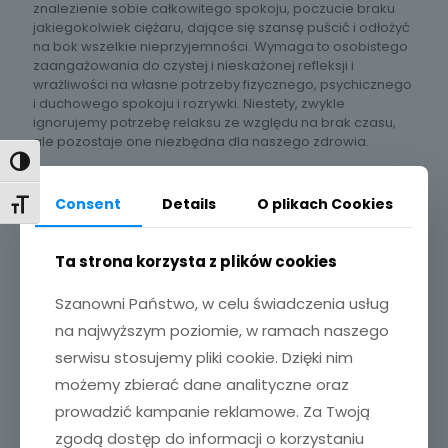
znalezienie sobie całkowitego spokoju, poczucie braku
jakiegokolwiek ciężaru, dające się szansę puścić i odłożyć
na bok wszelkie nieprzyjemności. Wymaga to osobistego
zaangażowania do czystej i nieskażonej refleksji i
wrażliwości na własne potrzeby fizycznego, psychicznego
i duchowego spokoju i rozrywki. Niestety, zwykle
ignorujemy potrzebę relaksu ze względu na brak czasu,
ale pozostaje one niezbędna dla naszego zdrowia.
Toggle High Contrast
Consent
Details
O plikach Cookies
Toggle Font size
Ta strona korzysta z plików cookies
Szanowni Państwo, w celu świadczenia usług
na najwyższym poziomie, w ramach naszego
serwisu stosujemy pliki cookie. Dzięki nim
możemy zbierać dane analityczne oraz
prowadzić kampanie reklamowe. Za Twoją
zgodą dostęp do informacji o korzystaniu