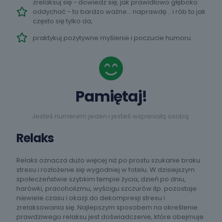
zrelaksuj się - dowiedz się, jak prawidłowo głęboko
oddychać - to bardzo ważne… naprawdę… i rób to jak
często się tylko da,
praktykuj pozytywne myślenie i poczucie humoru.
Pamiętaj!
Jesteś numerem jeden i jesteś wspaniałą osobą.
Relaks
Relaks oznacza dużo więcej niż po prostu szukanie braku
stresu i rozłożenie się wygodniej w fotelu. W dzisiejszym
społeczeństwie szybkim tempie życia, dzień po dniu,
harówki, pracoholizmu, wyścigu szczurów itp. pozostaje
niewiele czasu i okazji do dekompresji stresu i
zrelaksowania się. Najlepszym sposobem na określenie
prawdziwego relaksu jest doświadczenie, które obejmuje