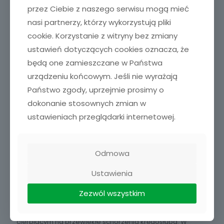
przez Ciebie z naszego serwisu mogą mieć
nasi partnerzy, którzy wykorzystują pliki
cookie. Korzystanie z witryny bez zmiany
ustawień dotyczących cookies oznacza, że
będą one zamieszczane w Państwa
urządzeniu końcowym. Jeśli nie wyrażają
Państwo zgody, uprzejmie prosimy o
dokonanie stosownych zmian w
Jedną z podstawowych tajemnic prawdziwego relaksu
ustawieniach przeglądarki internetowej.
jest odkrywanie tych czynności, które zapewniają
prawdziwą satysfakcję z ich wykonywania. Znajdź czas dla
siebie na swoje hobby, takie które oczywiście możesz
wykonywać i nie sprawia ci bólu, ale czystą przyjemność
Odmowa
czy satysfakcję.
Ustawienia
Pozwól sobie na swobodę angażowania się w nowe
działania, które pomogą ci osiągnąć radość i osobistą
Zezwól wszystkim
satysfakcję. Nierozerwalny związek między przewlekłym
bólu i stresem można przerwać poprzez relaksacyjne
techniki oddychania niezbędne do przetrwania w
cierpiącym na przewlekłe schorzenia kręgosłupa. W