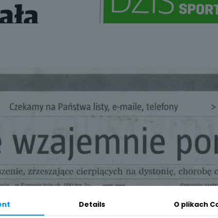
ent
Details
O plikach C