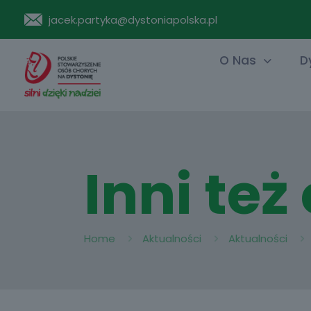
jacek.partyka@dystoniapolska.pl
O Nas
D
Inni też
Home
Aktualności
Aktualności