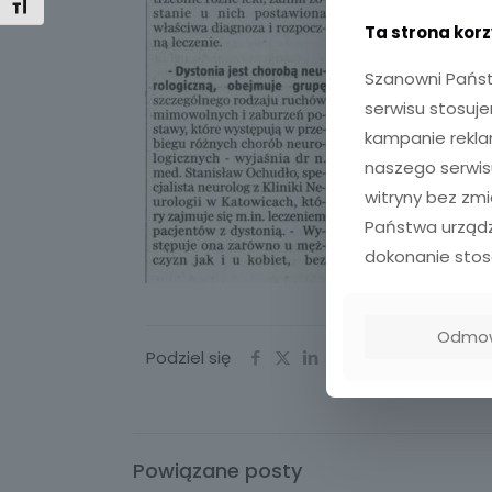
Toggle Font size
Ta strona korz
Szanowni Państ
serwisu stosuje
kampanie rekla
naszego serwisu
witryny bez zm
Państwa urządz
dokonanie stos
Odmo
Podziel się
Powiązane posty