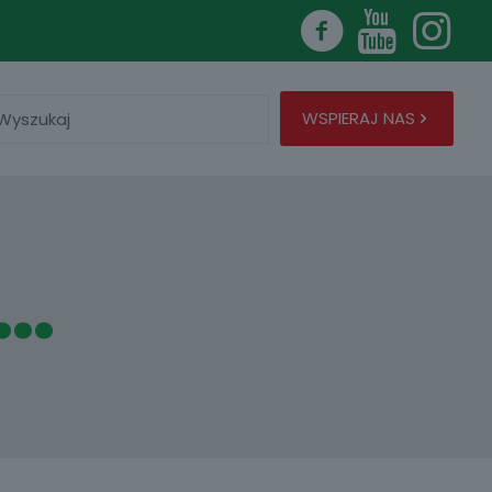
ukaj
WSPIERAJ NAS
ą…