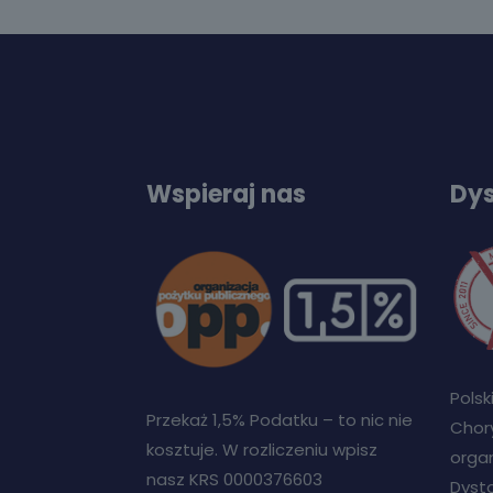
Wspieraj nas
Dys
Pols
Przekaż 1,5% Podatku – to nic nie
Chory
kosztuje. W rozliczeniu wpisz
orga
nasz KRS 0000376603
Dysto