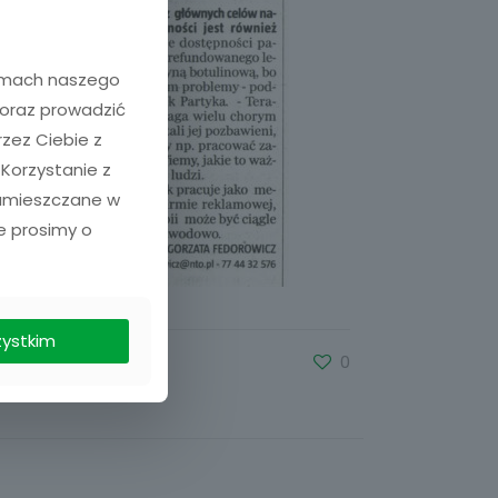
ramach naszego
 oraz prowadzić
zez Ciebie z
 Korzystanie z
zamieszczane w
e prosimy o
zystkim
0