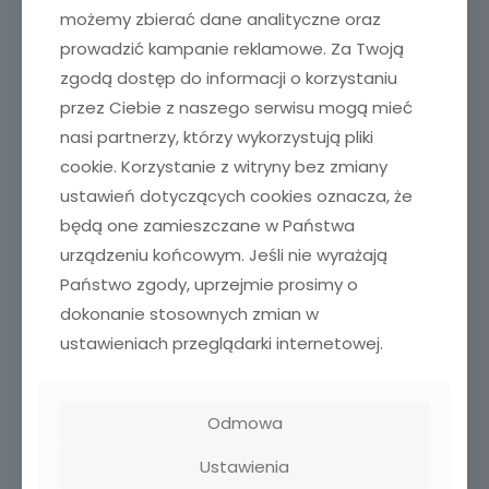
możemy zbierać dane analityczne oraz
prowadzić kampanie reklamowe. Za Twoją
zgodą dostęp do informacji o korzystaniu
2025-11-21
przez Ciebie z naszego serwisu mogą mieć
Biuletyn Dystonia Europe – Lato 2025
nasi partnerzy, którzy wykorzystują pliki
cookie. Korzystanie z witryny bez zmiany
Czytaj więcej
ustawień dotyczących cookies oznacza, że
będą one zamieszczane w Państwa
urządzeniu końcowym. Jeśli nie wyrażają
Państwo zgody, uprzejmie prosimy o
dokonanie stosownych zmian w
ustawieniach przeglądarki internetowej.
Odmowa
Ustawienia