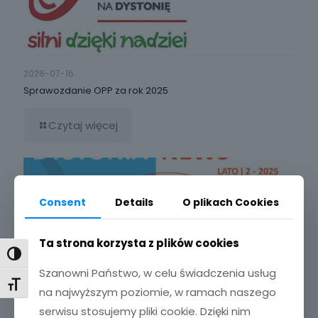
2026-07-16
Sprawozdanie OPP za rok 2025
Czytaj więcej
Consent
Details
O plikach Cookies
Ta strona korzysta z plików cookies
Toggle High Contrast
Szanowni Państwo, w celu świadczenia usług
Toggle Font size
na najwyższym poziomie, w ramach naszego
serwisu stosujemy pliki cookie. Dzięki nim